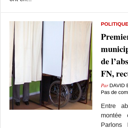
POLITIQU
Premier
municip
de l’ab
FN, rec
Par
DAVID
Pas de com
Entre ab
montée d
Parlons 