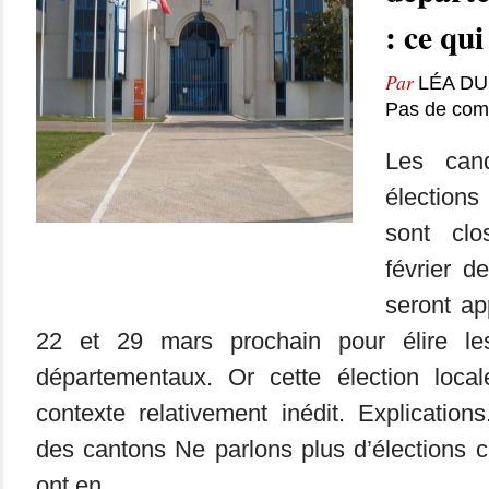
: ce qu
Par
LÉA D
Pas de com
Les cand
élection
sont cl
février d
seront ap
22 et 29 mars prochain pour élire les 
départementaux. Or cette élection local
contexte relativement inédit. Explication
des cantons Ne parlons plus d’élections ca
ont en...