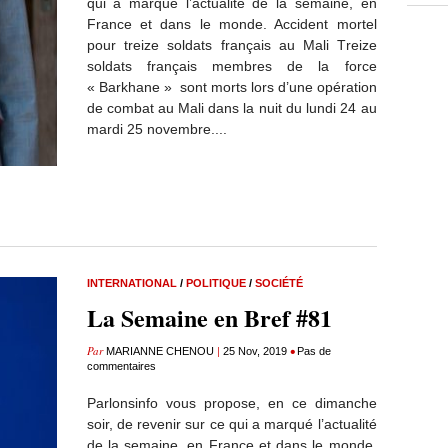
qui a marqué l’actualité de la semaine, en
France et dans le monde. Accident mortel
pour treize soldats français au Mali Treize
soldats français membres de la force
« Barkhane » sont morts lors d’une opération
de combat au Mali dans la nuit du lundi 24 au
mardi 25 novembre....
INTERNATIONAL
/
POLITIQUE
/
SOCIÉTÉ
La Semaine en Bref #81
Par
|
•
MARIANNE CHENOU
25 Nov, 2019
Pas de
commentaires
Parlonsinfo vous propose, en ce dimanche
soir, de revenir sur ce qui a marqué l’actualité
de la semaine, en France et dans le monde.