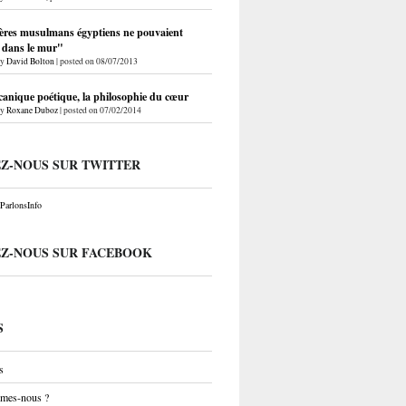
ères musulmans égyptiens ne pouvaient
r dans le mur"
by
David Bolton
|
posted on 08/07/2013
anique poétique, la philosophie du cœur
by
Roxane Duboz
|
posted on 07/02/2014
EZ-NOUS SUR TWITTER
arlonsInfo
EZ-NOUS SUR FACEBOOK
S
s
mes-nous ?