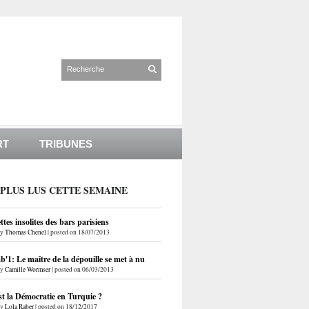
RT
TRIBUNES
 PLUS LUS CETTE SEMAINE
ettes insolites des bars parisiens
by
Thomas Chenel
|
posted on 18/07/2013
'1: Le maître de la dépouille se met à nu
by
Camille Wormser
|
posted on 06/03/2013
st la Démocratie en Turquie ?
by
Lola Raber
|
posted on 18/12/2017