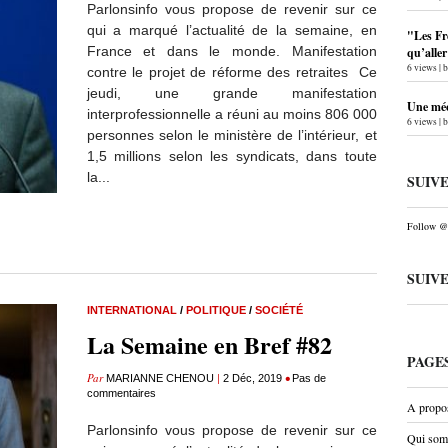
Parlonsinfo vous propose de revenir sur ce
qui a marqué l’actualité de la semaine, en
"Les Fr
France et dans le monde. Manifestation
qu’alle
6 views
|
contre le projet de réforme des retraites Ce
jeudi, une grande manifestation
Une méc
interprofessionnelle a réuni au moins 806 000
6 views
|
personnes selon le ministère de l’intérieur, et
1,5 millions selon les syndicats, dans toute
la...
SUIV
Follow @P
SUIV
INTERNATIONAL
/
POLITIQUE
/
SOCIÉTÉ
La Semaine en Bref #82
PAGE
Par
|
•
MARIANNE CHENOU
2 Déc, 2019
Pas de
commentaires
A propo
Parlonsinfo vous propose de revenir sur ce
Qui som