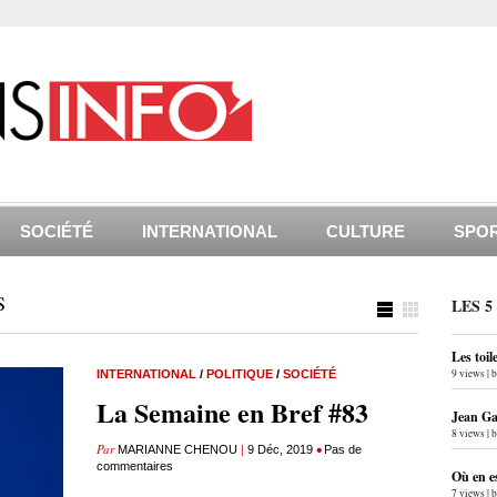
SOCIÉTÉ
INTERNATIONAL
CULTURE
SPO
S
LES 5
Les toil
9 views
|
INTERNATIONAL
/
POLITIQUE
/
SOCIÉTÉ
La Semaine en Bref #83
Jean Gab
8 views
|
Par
|
•
MARIANNE CHENOU
9 Déc, 2019
Pas de
commentaires
Où en e
7 views
|