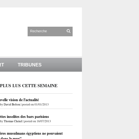
RT
TRIBUNES
 PLUS LUS CETTE SEMAINE
elle vision de l'actualité
by
David Bolton
|
posted on 01/01/2013
ettes insolites des bars parisiens
by
Thomas Chenel
|
posted on 18/07/2013
ères musulmans égyptiens ne pouvaient
r dans le mur"