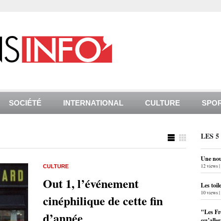
SOCIÉTÉ
INTERNATIONAL
CULTURE
SPO
LES 5
Une nouv
12 views
|
CULTURE
Out 1, l’événement
Les toil
10 views
|
cinéphilique de cette fin
"Les Fr
d’année
qu’alle