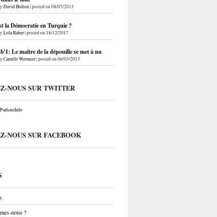
by
David Bolton
|
posted on 08/07/2013
st la Démocratie en Turquie ?
by
Lola Raber
|
posted on 18/12/2017
'1: Le maître de la dépouille se met à nu
by
Camille Wormser
|
posted on 06/03/2013
EZ-NOUS SUR TWITTER
arlonsInfo
EZ-NOUS SUR FACEBOOK
S
s
mes-nous ?