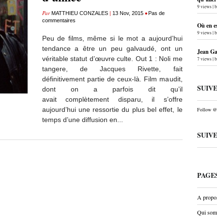
9 views
|
Par
|
•
MATTHIEU CONZALES
13 Nov, 2015
Pas de
commentaires
Où en e
9 views
|
Peu de films, même si le mot a aujourd’hui
tendance a être un peu galvaudé, ont un
Jean Gab
véritable statut d’œuvre culte. Out 1 : Noli me
7 views
|
tangere, de Jacques Rivette, fait
définitivement partie de ceux-là. Film maudit,
SUIV
dont on a parfois dit qu’il
avait complètement disparu, il s’offre
aujourd’hui une ressortie du plus bel effet, le
Follow @P
temps d’une diffusion en...
SUIV
PAGE
A propo
Qui som