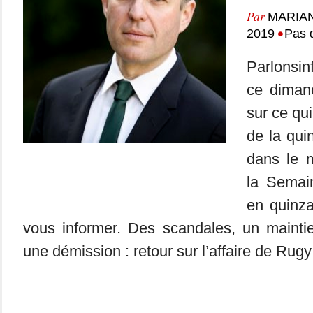
Par
MARIA
•
2019
Pas 
Parlonsin
ce dimanc
sur ce qui
de la qui
dans le m
la Semai
en quinza
vous informer. Des scandales, un mainti
une démission : retour sur l’affaire de Ru