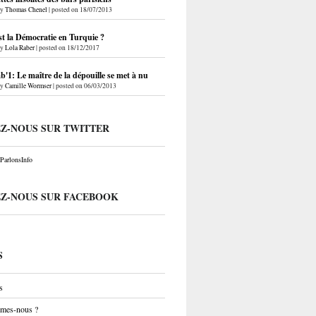
by
Thomas Chenel
|
posted on 18/07/2013
st la Démocratie en Turquie ?
by
Lola Raber
|
posted on 18/12/2017
'1: Le maître de la dépouille se met à nu
by
Camille Wormser
|
posted on 06/03/2013
EZ-NOUS SUR TWITTER
arlonsInfo
EZ-NOUS SUR FACEBOOK
S
s
mes-nous ?