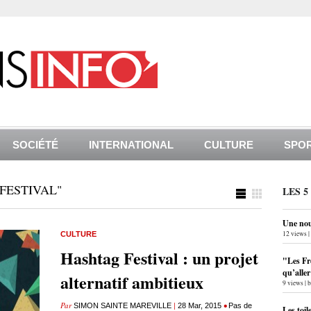
SOCIÉTÉ
INTERNATIONAL
CULTURE
SPO
FESTIVAL"
LES 5
Une nouv
12 views
|
CULTURE
Hashtag Festival : un projet
"Les Fr
qu’alle
alternatif ambitieux
9 views
|
Par
|
•
SIMON SAINTE MAREVILLE
28 Mar, 2015
Pas de
Les toil