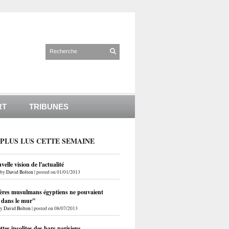
RT
TRIBUNES
 PLUS LUS CETTE SEMAINE
elle vision de l'actualité
by
David Bolton
|
posted on 01/01/2013
ères musulmans égyptiens ne pouvaient
r dans le mur"
by
David Bolton
|
posted on 08/07/2013
ettes insolites des bars parisiens