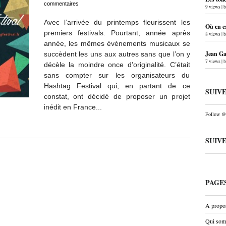
commentaires
9 views
|
Avec l’arrivée du printemps fleurissent les
Où en e
premiers festivals. Pourtant, année après
8 views
|
année, les mêmes évènements musicaux se
Jean Gab
succèdent les uns aux autres sans que l’on y
7 views
|
décèle la moindre once d’originalité. C’était
sans compter sur les organisateurs du
Hashtag Festival qui, en partant de ce
SUIV
constat, ont décidé de proposer un projet
inédit en France...
Follow @P
SUIV
PAGE
A propo
Qui som