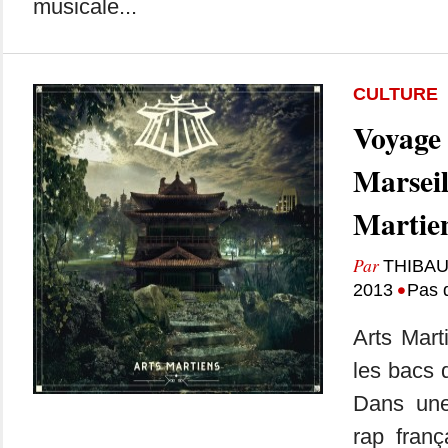
musicale...
CULTURE
Voyage 
Marseil
Martie
Par
THIBAU
•
2013
Pas 
Arts Mart
les bacs d
Dans une
rap franç