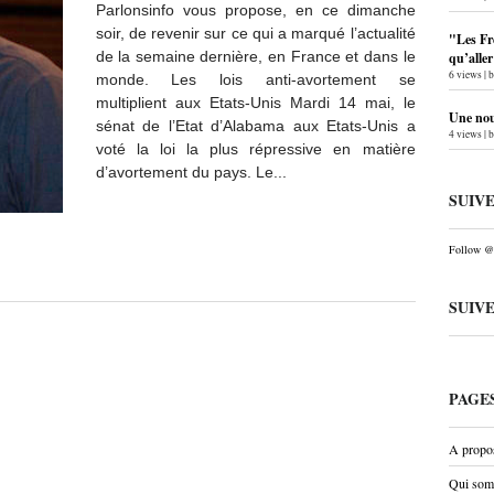
Parlonsinfo vous propose, en ce dimanche
soir, de revenir sur ce qui a marqué l’actualité
"Les Fr
de la semaine dernière, en France et dans le
qu’alle
6 views
|
monde. Les lois anti-avortement se
multiplient aux Etats-Unis Mardi 14 mai, le
Une nouv
sénat de l’Etat d’Alabama aux Etats-Unis a
4 views
|
voté la loi la plus répressive en matière
d’avortement du pays. Le...
SUIV
Follow @P
SUIV
PAGE
A propo
Qui som