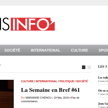
SOCIÉTÉ
INTERNATIONAL
CULTURE
SPO
"
LES 5
Les toil
9 views
|
CULTURE
/
INTERNATIONAL
/
POLITIQUE
/
SOCIÉTÉ
La Semaine en Bref #61
Où en e
7 views
|
Par
|
•
MARIANNE CHENOU
19 Mai, 2019
Pas de
commentaires
Jean Gab
7 views
|