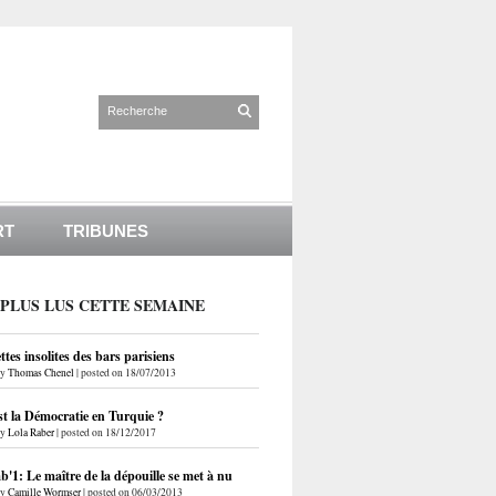
RT
TRIBUNES
 PLUS LUS CETTE SEMAINE
ettes insolites des bars parisiens
by
Thomas Chenel
|
posted on 18/07/2013
st la Démocratie en Turquie ?
by
Lola Raber
|
posted on 18/12/2017
'1: Le maître de la dépouille se met à nu
by
Camille Wormser
|
posted on 06/03/2013