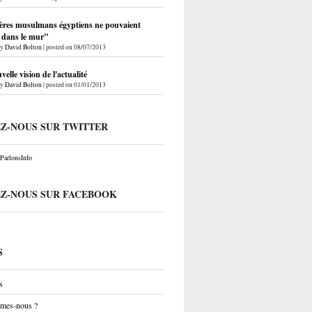
ères musulmans égyptiens ne pouvaient
r dans le mur"
by
David Bolton
|
posted on 08/07/2013
elle vision de l'actualité
by
David Bolton
|
posted on 01/01/2013
EZ-NOUS SUR TWITTER
arlonsInfo
EZ-NOUS SUR FACEBOOK
S
s
mes-nous ?