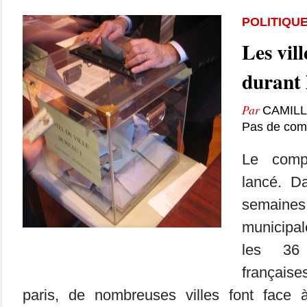
POLITIQU
Les vill
durant 
Par
CAMIL
Pas de com
Le comp
lancé. D
semaine
municipa
les 36
français
paris, de nombreuses villes font face à 