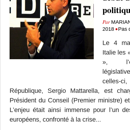
politiq
Par
MARIA
•
2018
Pas 
Le 4 mar
Italie les
», l’é
législat
celles-ci
République, Sergio Mattarella, est c
Président du Conseil (Premier ministre) 
L’enjeu était ainsi immense pour l’un d
européens, confronté à la crise...