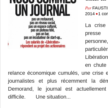
Par
FAUST
•
2014
1 co
La crise
presse 
personne
particuli
Libérati
en chute 
relance économique cumulés, une crise en
journalistes et plus récemment la dé
Demorand, le journal est actuellemen
difficile. Une situation...