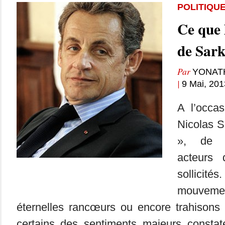
POLITIQU
Ce que 
de Sar
Par
YONAT
|
9 Mai, 201
A l’occa
Nicolas S
», de 
acteurs
solli
mouveme
éternelles rancœurs ou encore trahisons 
certains des sentiments majeurs constat