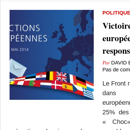
POLITIQU
Victoir
europée
respons
Par
DAVID
Pas de com
Le Front n
dans 
européen
25% des
« Choc