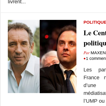
livrent...
POLITIQU
Le Cent
politiqu
Par
MAXEN
•
1 comment
Les par
France n
d’une
médiati
l’UMP ou 