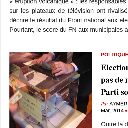
« éruption volcanique » : les responsables 
sur les plateaux de télévision ont rivalis
décrire le résultat du Front national aux é
Pourtant, le score du FN aux municipales ai
POLITIQU
Electio
pas de 
Parti so
Par
AYMER
•
Mar, 2014
Outre la 