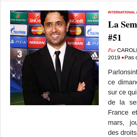
INTERNATIONAL
La Sem
#51
Par
CAROL
•
2019
Pas 
Parlonsin
ce dimanc
sur ce qui
de la se
France e
mars, jou
des droit