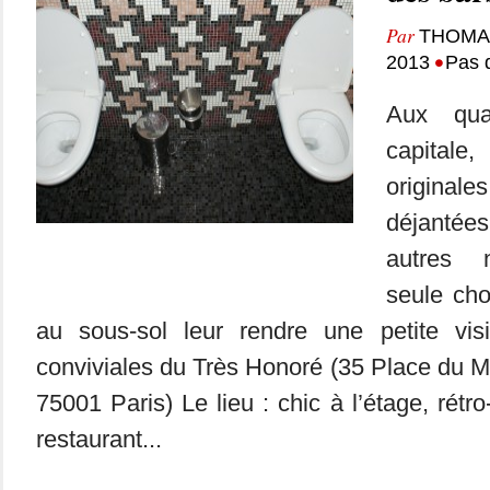
Par
THOMA
•
2013
Pas 
Aux qua
capitale,
origina
déjantée
autres n
seule ch
au sous-sol leur rendre une petite vis
conviviales du Très Honoré (35 Place du 
75001 Paris) Le lieu : chic à l’étage, rétro
restaurant...