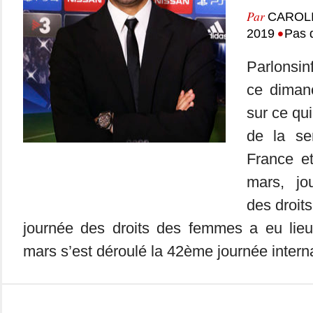
Par
CAROL
•
2019
Pas 
Parlonsin
ce dimanc
sur ce qui
de la se
France e
mars, jou
des droit
journée des droits des femmes a eu lie
mars s’est déroulé la 42ème journée interna