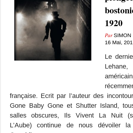
bostoni
1920
Par
SIMON 
16 Mai, 201
Le derni
Lehane,
américai
récemmen
française. Ecrit par l’auteur des incontou
Gone Baby Gone et Shutter Island, tou
salles obscures, Ils Vivent La Nuit 
L’Aube) continue de nous dévoiler la