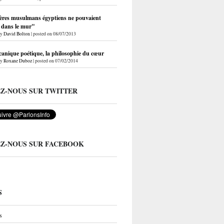
ères musulmans égyptiens ne pouvaient
r dans le mur"
by
David Bolton
|
posted on 08/07/2013
anique poétique, la philosophie du cœur
by
Roxane Duboz
|
posted on 07/02/2014
EZ-NOUS SUR TWITTER
EZ-NOUS SUR FACEBOOK
S
s