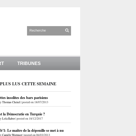
RT
TRIBUNES
 PLUS LUS CETTE SEMAINE
ettes insolites des bars parisiens
by
Thomas Chenel
|
posted on 18/07/2013
st la Démocratie en Turquie ?
by
Lola Raber
|
posted on 18/12/2017
'1: Le maître de la dépouille se met à nu
by
Camille Wormser
|
posted on 06/03/2013