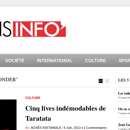
SOCIÉTÉ
INTERNATIONAL
CULTURE
SPO
ONDER"
LES 5
Les toil
9 views
|
CULTURE
Cinq lives indémodables de
Où en e
7 views
|
Taratata
Jean Gab
Par
|
•
AGNÈS RATSIMIALA
9 Juin, 2013
2 Commentaires
7 views
|