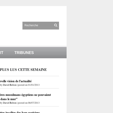
RT
TRIBUNES
 PLUS LUS CETTE SEMAINE
elle vision de l'actualité
by
David Bolton
|
posted on 01/01/2013
ères musulmans égyptiens ne pouvaient
r dans le mur"
by
David Bolton
|
posted on 08/07/2013
ettes insolites des bars parisiens