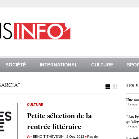
SOCIÉTÉ
INTERNATIONAL
CULTURE
SPO
GARCIA"
LES 5
Une nouv
16 views
|
CULTURE
Petite sélection de la
"Les Fr
qu’alle
rentrée littéraire
14 views
|
Par
|
•
BENOIT THEVENIN
2 Oct, 2013
Pas de
Les toil