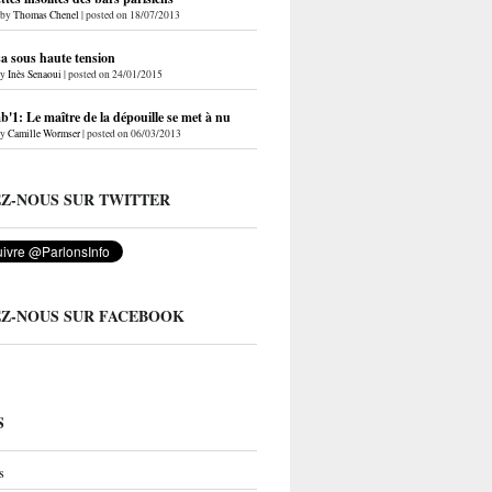
by
Thomas Chenel
|
posted on 18/07/2013
a sous haute tension
by
Inès Senaoui
|
posted on 24/01/2015
'1: Le maître de la dépouille se met à nu
by
Camille Wormser
|
posted on 06/03/2013
EZ-NOUS SUR TWITTER
EZ-NOUS SUR FACEBOOK
S
s