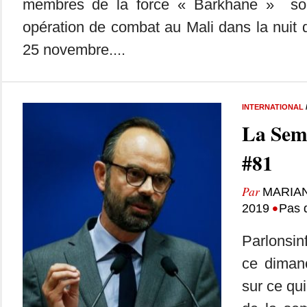
membres de la force « Barkhane » son
opération de combat au Mali dans la nuit 
25 novembre....
INTERNATIONAL
La Sem
#81
Par
MARIA
•
2019
Pas 
Parlonsin
ce dimanc
sur ce qui