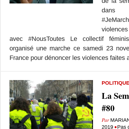
de la se
dans
#JeMarc
violence
avec #NousToutes Le collectif fémini
organisé une marche ce samedi 23 nove
France pour dénoncer les violences faites a
POLITIQU
La Sem
#80
Par
MARIA
•
2019
Pas 