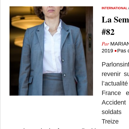
INTERNATIONAL
La Sem
#82
Par
MARIA
•
2019
Pas 
Parlonsi
revenir 
l’actuali
France 
Accident
soldats
Treize 