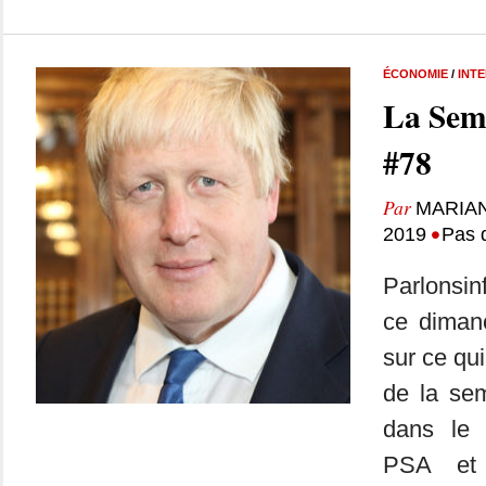
ÉCONOMIE
/
INT
La Sem
#78
Par
MARIA
•
2019
Pas 
Parlonsin
ce dimanc
sur ce qui
de la se
dans le
PSA et