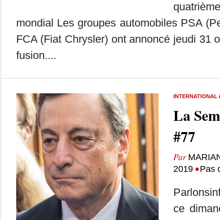
quatrièm
mondial Les groupes automobiles PSA (Peu
FCA (Fiat Chrysler) ont annoncé jeudi 31 o
fusion....
INTERNATIONAL
La Sem
#77
Par
MARIA
•
2019
Pas 
Parlonsin
ce dimanc