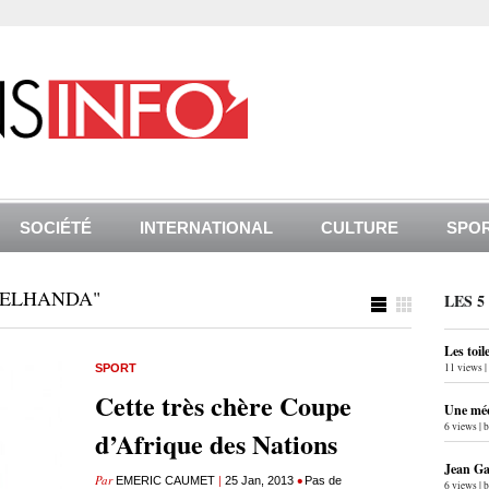
SOCIÉTÉ
INTERNATIONAL
CULTURE
SPO
BELHANDA"
LES 5
Les toil
11 views
|
SPORT
Cette très chère Coupe
Une méc
6 views
|
d’Afrique des Nations
Jean Gab
Par
|
•
EMERIC CAUMET
25 Jan, 2013
Pas de
6 views
|