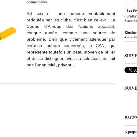
commentaires
"Les Fr
S’il existe une période véritablement
qu’alle
redoutée par les clubs, c’est bien celle-ci. La
5 views
|
Coupe d’Afrique des Nations apparaît,
Kinshas
chaque année, comme une source de
4 views
|
problème. Bien que vivement attendue par
certains joueurs concernés, la CAN, qui
représente toutefois un beau moyen de briller
SUIV
et de se distinguer avec sa sélection, ne fait
pas l’unanimité, privant...
SUIV
PAGE
A propo