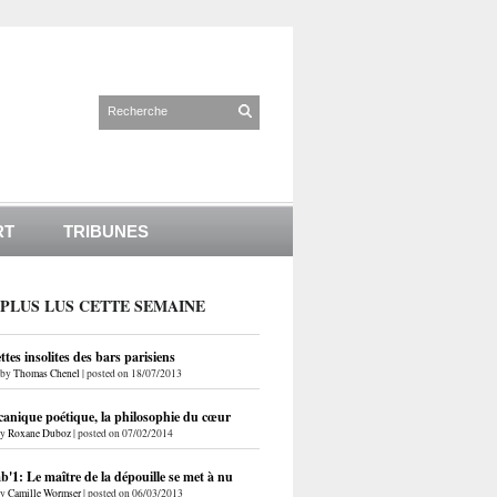
RT
TRIBUNES
 PLUS LUS CETTE SEMAINE
ettes insolites des bars parisiens
by
Thomas Chenel
|
posted on 18/07/2013
anique poétique, la philosophie du cœur
by
Roxane Duboz
|
posted on 07/02/2014
'1: Le maître de la dépouille se met à nu
by
Camille Wormser
|
posted on 06/03/2013