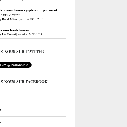
ères musulmans égyptiens ne pouvaient
r dans le mur"
by
David Bolton
|
posted on 08/07/2013
a sous haute tension
by
Inès Senaoui
|
posted on 24/01/2015
EZ-NOUS SUR TWITTER
EZ-NOUS SUR FACEBOOK
S
s