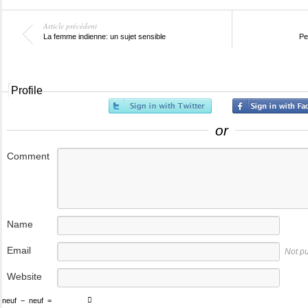
Article précédent
La femme indienne: un sujet sensible
Pet
Profile
or
Comment
Name
Email
Not p
Website
neuf
−
neuf
=