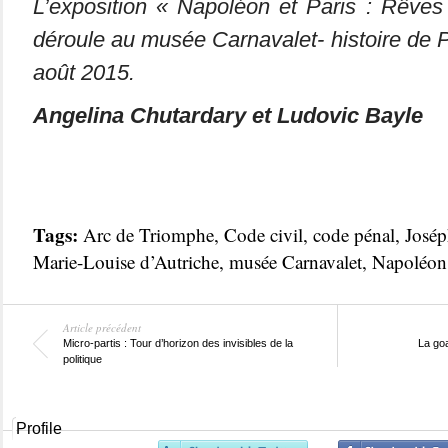
L’exposition « Napoléon et Paris : Rêves
déroule au musée Carnavalet- histoire de P
août 2015.
Angelina Chutardary et Ludovic Bayle
Tags:
Arc de Triomphe
,
Code civil
,
code pénal
,
Josép
Marie-Louise d’Autriche
,
musée Carnavalet
,
Napoléon
Article précédent
Micro-partis : Tour d’horizon des invisibles de la
La goa
politique
Profile