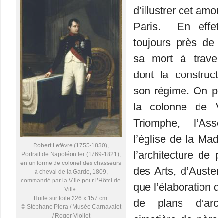
d’illustrer cet a
Paris. En effet
toujours près de
sa mort à trav
dont la construc
son régime. On p
la colonne de 
Triomphe, l’Ass
l’église de la Ma
Robert Lefèvre (1755-1830),
l’architecture de
Portrait de Napoléon Ier (1769-1821),
en uniforme de colonel des chasseurs
des Arts, d’Auster
à cheval de la Garde, 1809,
commandé par la Ville pour l’Hôtel de
que l’élaboration 
Ville.
Huile sur toile 226 x 157 cm.
de plans d’arc
© Stéphane Piera / Musée Carnavalet
/ Roger-Viollet