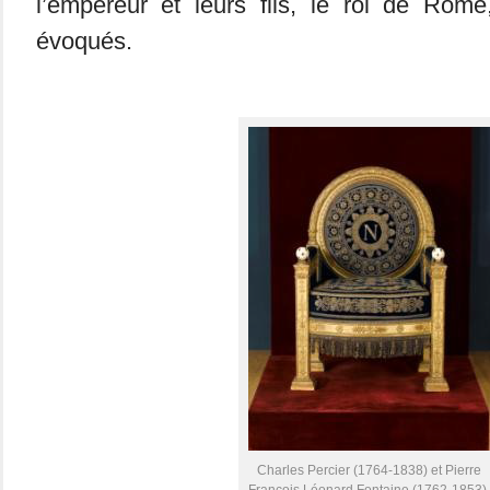
l’empereur et leurs fils, le roi de Rom
évoqués.
Charles Percier (1764-1838) et Pierre