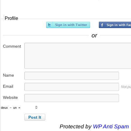
Profile
or
Comment
Name
Email
Not p
Website
deux
−
un
=
Protected by
WP Anti Spam