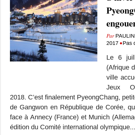
Pyeong
engouem
Par
PAULI
•
2017
Pas 
Le 6 jui
(Afrique 
ville accu
Jeux Ol
2018. C’est finalement PyeongChang, petite
de Gangwon en République de Corée, qui
face à Annecy (France) et Munich (Allema
édition du Comité international olympique..