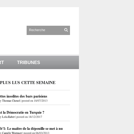
RT
TRIBUNES
 PLUS LUS CETTE SEMAINE
ettes insolites des bars parisiens
by
Thomas Chenel
|
posted on 18/07/2013
st la Démocratie en Turquie ?
by
Lola Raber
|
posted on 18/12/2017
'1: Le maître de la dépouille se met à nu
by
Camille Wormser
|
posted on 06/03/2013