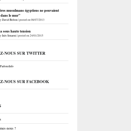
ères musulmans égyptiens ne pouvaient
r dans le mur"
by
David Bolton
|
posted on 08/07/2013
a sous haute tension
by
Inès Senaoui
|
posted on 24/01/2015
EZ-NOUS SUR TWITTER
arlonsInfo
EZ-NOUS SUR FACEBOOK
S
s
mes-nous ?