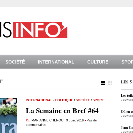
SOCIÉTÉ
INTERNATIONAL
CULTURE
SPO
4"
LES 5
Les toil
9 views
|
INTERNATIONAL
/
POLITIQUE
/
SOCIÉTÉ
/
SPORT
La Semaine en Bref #64
Où en e
7 views
|
Par
|
•
MARIANNE CHENOU
9 Juin, 2019
Pas de
commentaires
Jean Gab
7 views
|