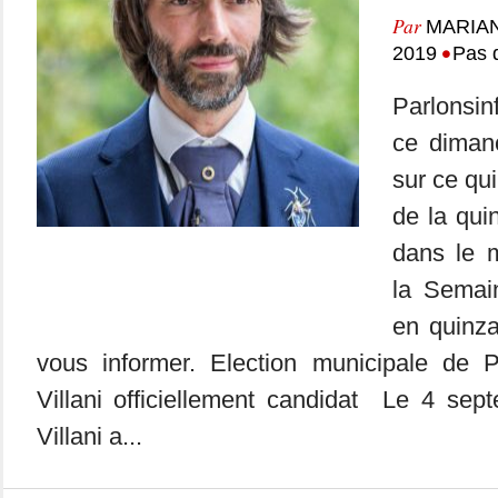
Par
MARIA
•
2019
Pas 
Parlonsin
ce dimanc
sur ce qui
de la qui
dans le m
la Semai
en quinza
vous informer. Election municipale de 
Villani officiellement candidat Le 4 sep
Villani a...