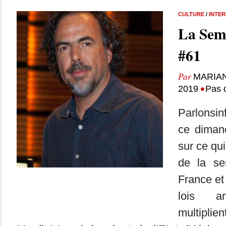
CULTURE
/
INTE
La Sem
#61
Par
MARIA
•
2019
Pas 
Parlonsin
ce dimanc
sur ce qui
de la se
France et
lois an
multipli