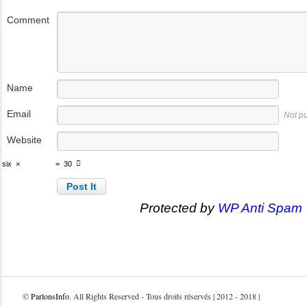
Comment
Name
Email
Not p
Website
six
×
=
30
Protected by
WP Anti Spam
©
ParlonsInfo
. All Rights Reserved - Tous droits réservés | 2012 - 2018 |