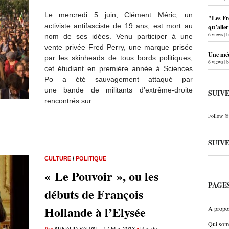
Le mercredi 5 juin, Clément Méric, un
"Les Fr
activiste antifasciste de 19 ans, est mort au
qu’alle
6 views
|
nom de ses idées. Venu participer à une
vente privée Fred Perry, une marque prisée
Une méc
par les skinheads de tous bords politiques,
6 views
|
cet étudiant en première année à Sciences
Po a été sauvagement attaqué par
une bande de militants d’extrême-droite
SUIV
rencontrés sur...
Follow @P
SUIV
CULTURE
/
POLITIQUE
« Le Pouvoir », ou les
PAGE
débuts de François
Hollande à l’Elysée
A propo
Qui som
Par
|
•