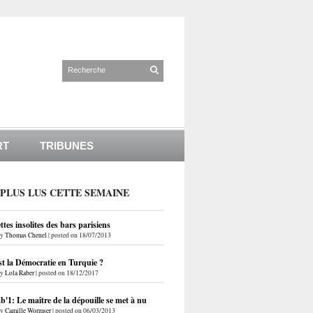
RT
TRIBUNES
 PLUS LUS CETTE SEMAINE
ettes insolites des bars parisiens
by
Thomas Chenel
|
posted on 18/07/2013
st la Démocratie en Turquie ?
by
Lola Raber
|
posted on 18/12/2017
'1: Le maître de la dépouille se met à nu
by
Camille Wormser
|
posted on 06/03/2013