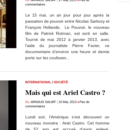
ARNAUD SALVAT
17 Mai, 2013
Pas de
commentaires
Le 15 mai, un an jour pour jour après la
passation de pouvoir entre Nicolas Sarkozy et
François Hollande, Le Pouvoir, le nouveau
film de Patrick Rotman, est sorti en salle.
Tourné de mai 2012 à janvier 2013, avec
l’aide du journaliste Pierre Favier, ce
documentaire d’environ une heure et demie
porte sur les coulisses...
INTERNATIONAL
/
SOCIÉTÉ
Mais qui est Ariel Castro ?
Par
|
•
ARNAUD SALVAT
10 Mai, 2013
Pas de
commentaires
Lundi soir, l’Amérique s’est découvert un
nouveau monstre : Ariel Castro. Cet homme
de 52 ans est accusé d’avoir enlevé,