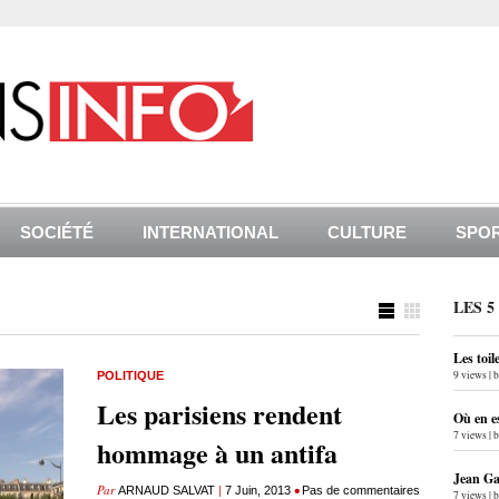
SOCIÉTÉ
INTERNATIONAL
CULTURE
SPO
LES 5
Les toil
9 views
|
POLITIQUE
Les parisiens rendent
Où en e
7 views
|
hommage à un antifa
Jean Gab
Par
|
•
ARNAUD SALVAT
7 Juin, 2013
Pas de commentaires
7 views
|