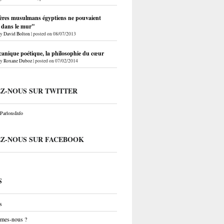
ères musulmans égyptiens ne pouvaient
r dans le mur"
by
David Bolton
|
posted on 08/07/2013
anique poétique, la philosophie du cœur
by
Roxane Duboz
|
posted on 07/02/2014
EZ-NOUS SUR TWITTER
arlonsInfo
EZ-NOUS SUR FACEBOOK
S
s
mes-nous ?