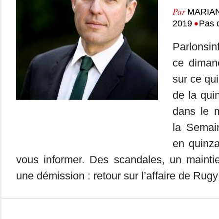
Par
MARIA
•
2019
Pas 
Parlonsin
ce dimanc
sur ce qui
de la qui
dans le m
la Semai
en quinza
vous informer. Des scandales, un mainti
une démission : retour sur l’affaire de Ru