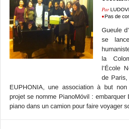
Par
LUDOV
•
Pas de co
Gueule d
se lanc
humaniste
la Colo
l’École 
de Paris, 
EUPHONIA, une association à but non l
projet se nomme PianoMóvil : embarquer 
piano dans un camion pour faire voyager so