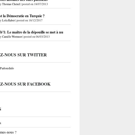
by
Thomas Chenel
|
posted on 18/07/2013
st la Démocratie en Turquie ?
by
Lola Raber
|
posted on 18/12/2017
'1: Le maître de la dépouille se met à nu
by
Camille Wormser
|
posted on 06/03/2013
EZ-NOUS SUR TWITTER
arlonsInfo
EZ-NOUS SUR FACEBOOK
S
s
mes-nous ?