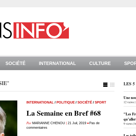
SOCIÉTÉ
INTERNATIONAL
CULTURE
SPO
IE"
LES 5
Une nouv
12 views
|
INTERNATIONAL
/
POLITIQUE
/
SOCIÉTÉ
/
SPORT
La Semaine en Bref #68
"Les Fr
qu’alle
Par
|
•
MARIANNE CHENOU
21 Juil, 2019
Pas de
9 views
|
commentaires
Les toil