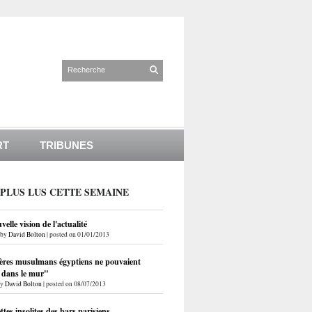
RT
TRIBUNES
 PLUS LUS CETTE SEMAINE
elle vision de l'actualité
by
David Bolton
|
posted on 01/01/2013
ères musulmans égyptiens ne pouvaient
r dans le mur"
by
David Bolton
|
posted on 08/07/2013
ettes insolites des bars parisiens