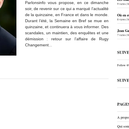
Parlonsinfo vous propose, en ce dimanche
9 views
|
soir, de revenir sur ce qui a marqué l’actualité
de la quinzaine, en France et dans le monde.
Où en e
8 views
|
Durant l’été, la Semaine en Bref se mue en
quinzaine, et continuera à vous informer. Des
Jean Gab
scandales, un maintien, des enquêtes et une
7 views
|
démission : retour sur l’affaire de Rugy
Changement...
SUIV
Follow @P
SUIV
PAGE
A propo
Qui som