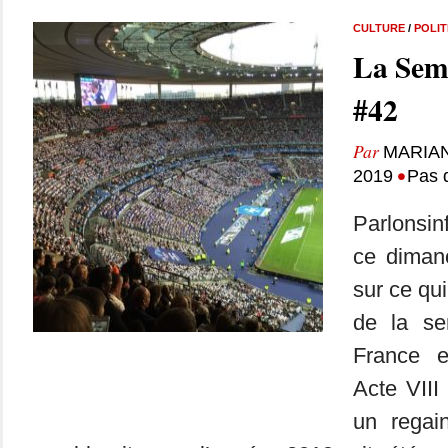
CULTURE
/
POLIT
La Sem
#42
Par
MARIA
•
2019
Pas 
Parlonsin
ce dimanc
sur ce qui
de la se
France 
Acte VIII
un regain