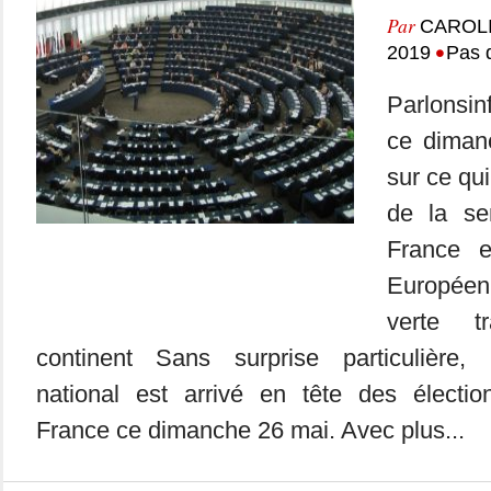
Par
CAROL
•
2019
Pas 
Parlonsin
ce dimanc
sur ce qui
de la se
France 
Europée
verte t
continent Sans surprise particulière
national est arrivé en tête des électi
France ce dimanche 26 mai. Avec plus...