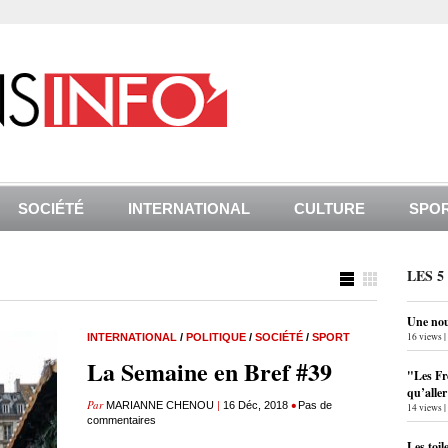
SOCIÉTÉ
INTERNATIONAL
CULTURE
SPO
LES 5
Une nouv
16 views
|
INTERNATIONAL
/
POLITIQUE
/
SOCIÉTÉ
/
SPORT
La Semaine en Bref #39
"Les Fr
qu’alle
Par
|
•
MARIANNE CHENOU
16 Déc, 2018
Pas de
14 views
|
commentaires
Les toil