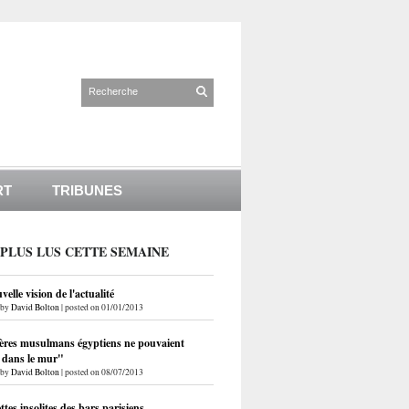
RT
TRIBUNES
 PLUS LUS CETTE SEMAINE
elle vision de l'actualité
by
David Bolton
|
posted on 01/01/2013
ères musulmans égyptiens ne pouvaient
r dans le mur"
by
David Bolton
|
posted on 08/07/2013
ettes insolites des bars parisiens