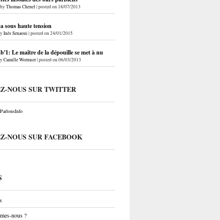
by
Thomas Chenel
|
posted on 18/07/2013
a sous haute tension
by
Inès Senaoui
|
posted on 24/01/2015
'1: Le maître de la dépouille se met à nu
by
Camille Wormser
|
posted on 06/03/2013
EZ-NOUS SUR TWITTER
arlonsInfo
EZ-NOUS SUR FACEBOOK
S
s
mes-nous ?