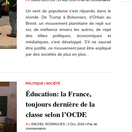
DAVID BOLTON
24 Nov, 2018
Pas de commentaires
Un vent de populisme s’est répandu dans le
monde. De Trump à Bolsonaro, d’Orban au
Brexit, un mouvement planétaire de repli sur
soi, de méfiance envers les autres, de rejet
des élites politiques, économiques et
médiatiques, s’est développé. S’il ne saurait
être justifié, ce mouvement peut être expliqué
par des sociétés de plus en plus...
POLITIQUE
/
SOCIÉTÉ
Éducation: la France,
toujours dernière de la
classe selon l’OCDE
Par
|
•
RACHEL RODRIGUES
3 Oct, 2018
Pas de
commentaires