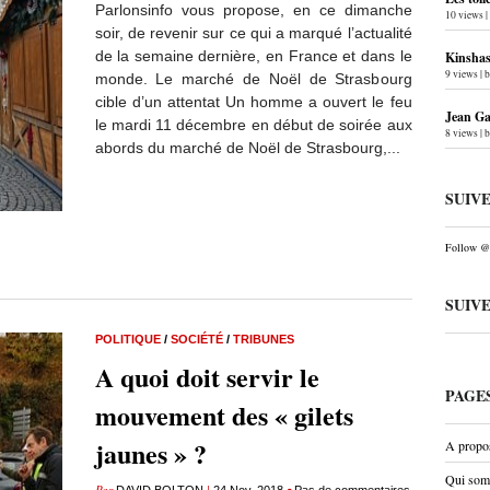
Parlonsinfo vous propose, en ce dimanche
10 views
|
soir, de revenir sur ce qui a marqué l’actualité
de la semaine dernière, en France et dans le
Kinshas
9 views
|
monde. Le marché de Noël de Strasbourg
cible d’un attentat Un homme a ouvert le feu
Jean Gab
le mardi 11 décembre en début de soirée aux
8 views
|
abords du marché de Noël de Strasbourg,...
SUIV
Follow @P
SUIV
POLITIQUE
/
SOCIÉTÉ
/
TRIBUNES
A quoi doit servir le
PAGE
mouvement des « gilets
jaunes » ?
A propo
Qui som
Par
|
•