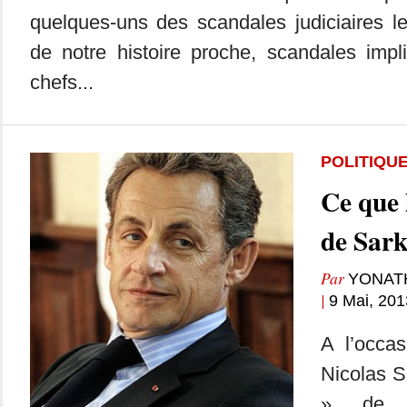
quelques-uns des scandales judiciaires le
de notre histoire proche, scandales impli
chefs...
POLITIQU
Ce que 
de Sar
Par
YONAT
|
9 Mai, 201
A l’occa
Nicolas S
», de 