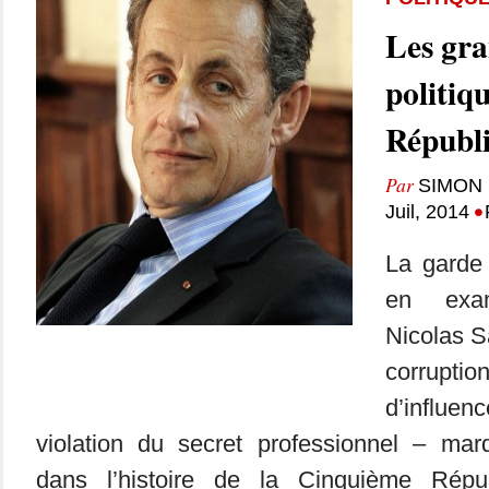
Les gra
politiqu
Républ
Par
SIMON 
•
Juil, 2014
La garde
en exa
Nicolas 
corrupti
d’influ
violation du secret professionnel – ma
dans l’histoire de la Cinquième Répu