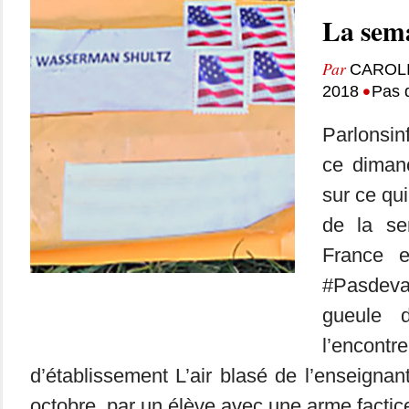
La sema
Par
CAROL
•
2018
Pas 
Parlonsin
ce dimanc
sur ce qui
de la se
France 
#Pasdev
gueule 
l’enco
d’établissement L’air blasé de l’enseignan
octobre, par un élève avec une arme factic