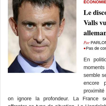
ÉCONOMI
Le disc
Valls v
allema
Par
PARLO
•
Pas de co
En polit
moments 
semble se
encore p
proximité
on ignore la profondeur. La France s