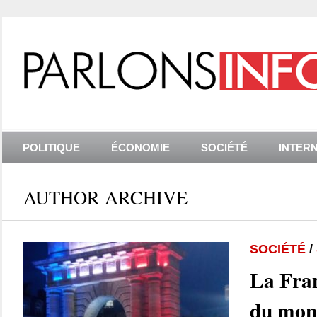
POLITIQUE
ÉCONOMIE
SOCIÉTÉ
INTER
AUTHOR ARCHIVE
SOCIÉTÉ
/
La Fra
du mon