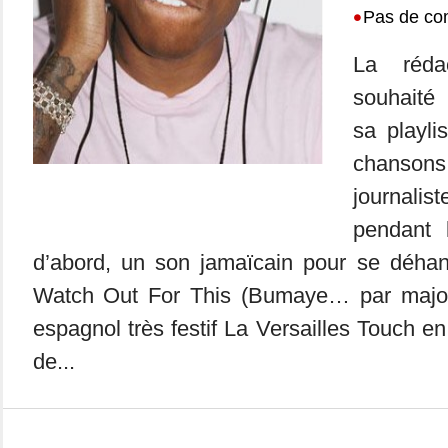
•
Pas de co
La réda
souhaité
sa playlis
chans
journali
pendant 
d’abord, un son jamaïcain pour se déha
Watch Out For This (Bumaye… par majorl
espagnol très festif La Versailles Touch e
de...