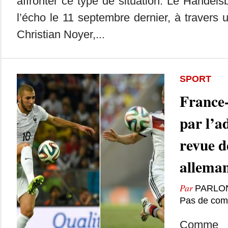
affronter ce type de situation. Le Handelsbl
l’écho le 11 septembre dernier, à travers 
Christian Noyer,...
SPORT
France
par l’ad
revue d
allema
Par
PARLO
Pas de com
Comme 