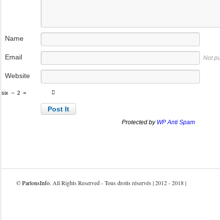
Name
Email
Not p
Website
six
−
2
=
Protected by
WP Anti Spam
©
ParlonsInfo
. All Rights Reserved - Tous droits réservés | 2012 - 2018 |