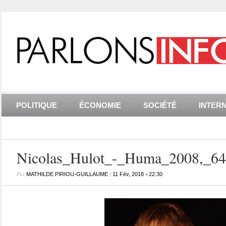
POLITIQUE
ÉCONOMIE
SOCIÉTÉ
INTER
Nicolas_Hulot_-_Huma_2008,_64
Par
|
•
MATHILDE PIRIOU-GUILLAUME
11 Fév, 2018
22:30