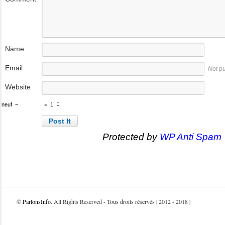
Name
Email
Not p
Website
neuf
−
=
1
Protected by
WP Anti Spam
©
ParlonsInfo
. All Rights Reserved - Tous droits réservés | 2012 - 2018 |