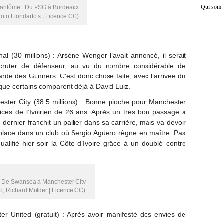
Qui som
antôme : Du PSG à Bordeaux
oto Liondartois | Licence CC)
nal (30 millions) : Arsène Wenger l’avait annoncé, il serait
cruter de défenseur, au vu du nombre considérable de
garde des Gunners. C’est donc chose faite, avec l’arrivée du
 que certains comparent déjà à David Luiz.
ster City (38.5 millions) : Bonne pioche pour Manchester
rvices de l’Ivoirien de 26 ans. Après un très bon passage à
ernier franchit un pallier dans sa carrière, mais va devoir
 place dans un club où Sergio Agüero règne en maître. Pas
ualifié hier soir la Côte d’Ivoire grâce à un doublé contre
 De Swansea à Manchester City
o; Richard Mulder | Licence CC)
er United (gratuit) : Après avoir manifesté des envies de