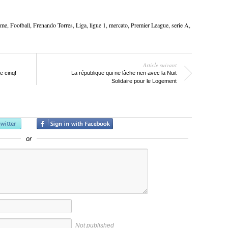
ôme
,
Football
,
Frenando Torres
,
Liga
,
ligue 1
,
mercato
,
Premier League
,
serie A
,
Article suivant
e cinq!
La république qui ne lâche rien avec la Nuit
Solidaire pour le Logement
or
Not published