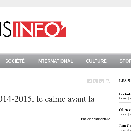
SOCIÉTÉ
INTERNATIONAL
CULTURE
SPO
LES 5
Les toil
014-2015, le calme avant la
9 views
|
Où en e
7 views
|
Pas de commentaire
Jean Gab
7 views
|