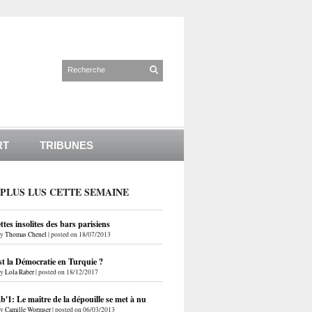
RT
TRIBUNES
 PLUS LUS CETTE SEMAINE
ettes insolites des bars parisiens
by
Thomas Chenel
|
posted on 18/07/2013
st la Démocratie en Turquie ?
by
Lola Raber
|
posted on 18/12/2017
'1: Le maître de la dépouille se met à nu
by
Camille Wormser
|
posted on 06/03/2013