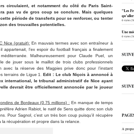
 circulaient, et notamment du côté du Paris Saint-
"Les Fr
ura pas vu de gros coup se conclure. Mais quelques
qu’alle
ette période de transferts pour se renforcer, ou tenter
6 views
|
on des trouvailles potentielles.
Une méc
6 views
|
 Nice (gratuit):
En mauvais termes avec son entraîneur à
il appartenait, l’ex espoir du football français a finalement
SUIV
 méditerranée. Malheureusement pour Claude Puel, un
ble de jouer sous le maillot de trois clubs professionnels
h avec la réserve des Magpies prive donc pour l’instant
les terrains de Ligue 1.
Edit : Le club Niçois à annoncé à
x international, le tribunal administratif de Nice ayant
SUIV
elle devrait être officiellement annoncée par le joueur
dins de Bordeaux (0.75 millions) :
En manque de temps
préfère Adrien Rabiot, le natif de Sens quitte donc son club
PAGE
ons. Pour Sagnol, c’est un très bon coup puisqu’il récupère
 a la récupération et propre dans la relance.
A propo