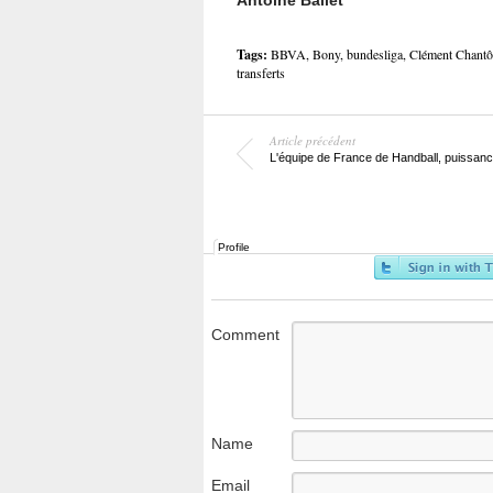
Antoine Ballet
Tags:
BBVA
,
Bony
,
bundesliga
,
Clément Chant
transferts
Article précédent
L'équipe de France de Handball, puissanc
Profile
Comment
Name
Email