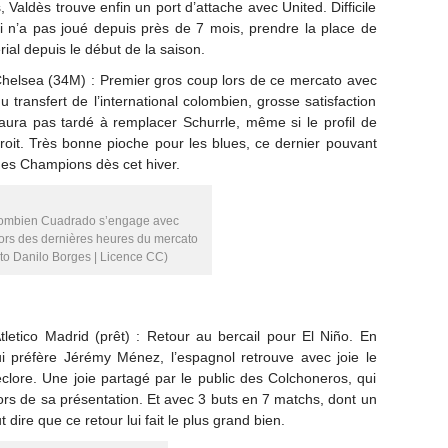
, Valdès trouve enfin un port d’attache avec United. Difficile
i n’a pas joué depuis près de 7 mois, prendre la place de
al depuis le début de la saison.
Chelsea (34M) : Premier gros coup lors de ce mercato avec
du transfert de l’international colombien, grosse satisfaction
ura pas tardé à remplacer Schurrle, même si le profil de
droit. Très bonne pioche pour les blues, ce dernier pouvant
e des Champions dès cet hiver.
lombien Cuadrado s’engage avec
ors des dernières heures du mercato
to Danilo Borges | Licence CC)
letico Madrid (prêt) : Retour au bercail pour El Niño. En
 lui préfère Jérémy Ménez, l’espagnol retrouve avec joie le
éclore. Une joie partagé par le public des Colchoneros, qui
 lors de sa présentation. Et avec 3 buts en 7 matchs, dont un
dire que ce retour lui fait le plus grand bien.