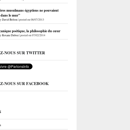
ères musulmans égyptiens ne pouvaient
r dans le mur"
by
David Bolton
|
posted on 08/07/2013
anique poétique, la philosophie du cœur
by
Roxane Duboz
|
posted on 07/02/2014
EZ-NOUS SUR TWITTER
EZ-NOUS SUR FACEBOOK
S
s