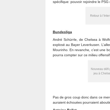
spécifique: pouvoir rejoindre le PSG 
Retour à l’Inte
Bundesliga
André Schürrle, de Chelsea à Wolf
explosé au Bayer Leverkusen. L’alle
Mourinho. En revanche, c’est une bo
pourra compter sur ce milieu offensif
Nouveau défi 
jeu à Chelse
Pas de gros coup donc dans ce merca
auraient échouées pourraient aboutir 