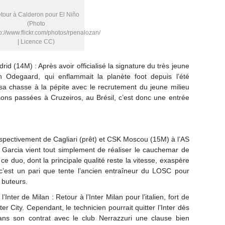
tour à Calderon pour El Niño
(Photo
tp://www.flickr.com/photos/rpenalozan/
| Licence CC)
id (14M) : Après avoir officialisé la signature du très jeune
n Odegaard, qui enflammait la planète foot depuis l’été
sa chasse à la pépite avec le recrutement du jeune milieu
sons passées à Cruzeiros, au Brésil, c’est donc une entrée
spectivement de Cagliari (prêt) et CSK Moscou (15M) à l’AS
Garcia vient tout simplement de réaliser le cauchemar de
e duo, dont la principale qualité reste la vitesse, exaspère
, c’est un pari que tente l’ancien entraîneur du LOSC pour
 buteurs.
’Inter de Milan : Retour à l’Inter Milan pour l’italien, fort de
 City. Cependant, le technicien pourrait quitter l’Inter dès
dans son contrat avec le club Nerrazzuri une clause bien