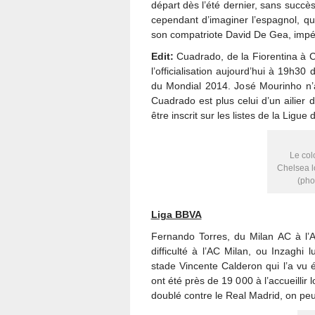
départ dès l’été dernier, sans succès
cependant d’imaginer l’espagnol, qu
son compatriote David De Gea, impéri
Edit:
Cuadrado, de la Fiorentina à 
l’officialisation aujourd’hui à 19h30 
du Mondial 2014. José Mourinho n’a
Cuadrado est plus celui d’un ailier 
être inscrit sur les listes de la Ligu
Le co
Chelsea l
(pho
Liga BBVA
Fernando Torres, du Milan AC à l’At
difficulté à l’AC Milan, ou Inzaghi
stade Vincente Calderon qui l’a vu 
ont été près de 19 000 à l’accueillir
doublé contre le Real Madrid, on peut 