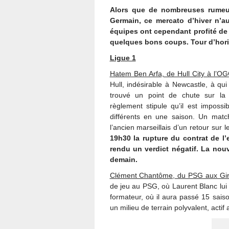
Alors que de nombreuses rumeurs
Germain, ce mercato d’hiver n’a
équipes ont cependant profité de c
quelques bons coups. Tour d’horiz
Ligue 1
Hatem Ben Arfa, de Hull City à l’OGC
Hull, indésirable à Newcastle, à qui 
trouvé un point de chute sur la
règlement stipule qu’il est impossi
différents en une saison. Un matc
l’ancien marseillais d’un retour sur 
19h30 la rupture du contrat de l’e
rendu un verdict négatif. La nouv
demain.
Clément Chantôme, du PSG aux Giron
de jeu au PSG, où Laurent Blanc lui 
formateur, où il aura passé 15 sais
un milieu de terrain polyvalent, actif