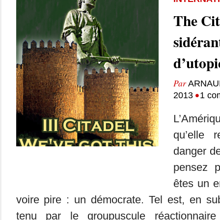
The Cit
sidéran
d’utopi
Par
ARNAU
•
2013
1 co
L’Amériq
qu’elle 
danger de
pensez p
êtes un e
voire pire : un démocrate. Tel est, en su
tenu par le groupuscule réactionnair