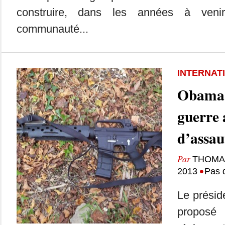
construire, dans les années à veni
communauté...
INTERNAT
Obama 
guerre
d’assau
Par
THOMA
•
2013
Pas 
Le présid
propo