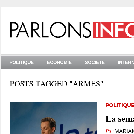
POLITIQUE
ÉCONOMIE
SOCIÉTÉ
INTER
POSTS TAGGED "ARMES"
POLITIQU
La sema
Par
MARIA