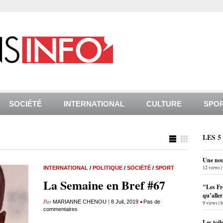
SOCIÉTÉ
INTERNATIONAL
CULTURE
SPO
LES 5
Une nouv
12 views
|
INTERNATIONAL
/
POLITIQUE
/
SOCIÉTÉ
/
SPORT
La Semaine en Bref #67
"Les Fr
qu’alle
Par
|
•
MARIANNE CHENOU
8 Juil, 2019
Pas de
9 views
|
commentaires
Les toil