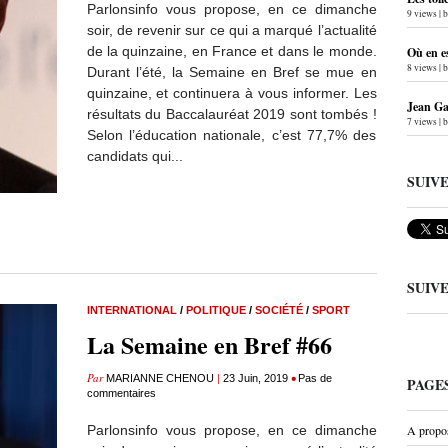
Parlonsinfo vous propose, en ce dimanche
9 views
|
soir, de revenir sur ce qui a marqué l’actualité
de la quinzaine, en France et dans le monde.
Où en e
8 views
|
Durant l’été, la Semaine en Bref se mue en
quinzaine, et continuera à vous informer. Les
Jean Gab
résultats du Baccalauréat 2019 sont tombés !
7 views
|
Selon l’éducation nationale, c’est 77,7% des
candidats qui...
SUIV
SUIV
INTERNATIONAL
/
POLITIQUE
/
SOCIÉTÉ
/
SPORT
La Semaine en Bref #66
Par
|
•
MARIANNE CHENOU
23 Juin, 2019
Pas de
PAGE
commentaires
Parlonsinfo vous propose, en ce dimanche
A propo