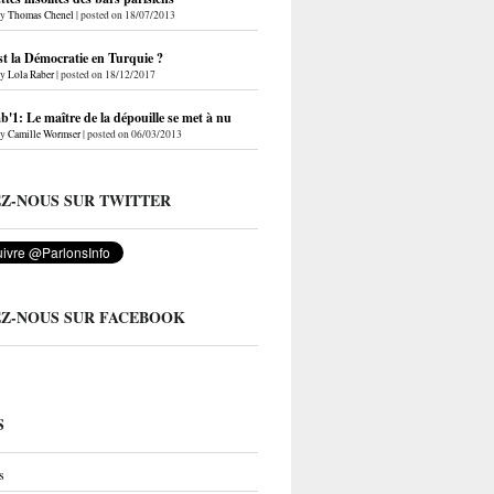
by
Thomas Chenel
|
posted on 18/07/2013
st la Démocratie en Turquie ?
by
Lola Raber
|
posted on 18/12/2017
'1: Le maître de la dépouille se met à nu
by
Camille Wormser
|
posted on 06/03/2013
EZ-NOUS SUR TWITTER
EZ-NOUS SUR FACEBOOK
S
s