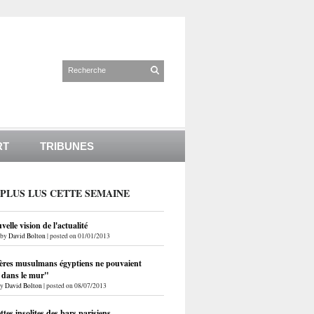
RT
TRIBUNES
 PLUS LUS CETTE SEMAINE
elle vision de l'actualité
by
David Bolton
|
posted on 01/01/2013
ères musulmans égyptiens ne pouvaient
r dans le mur"
by
David Bolton
|
posted on 08/07/2013
ettes insolites des bars parisiens