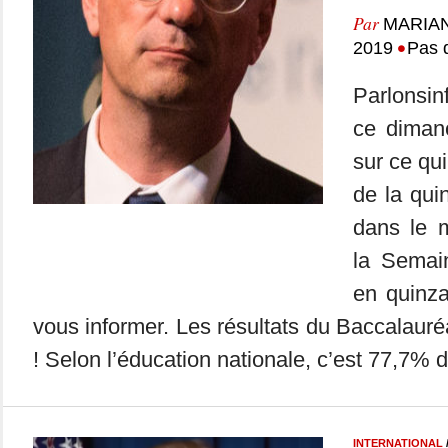
Par
MARIA
•
2019
Pas 
Parlonsin
ce dimanc
sur ce qui
de la qui
dans le m
la Semai
en quinza
vous informer. Les résultats du Baccalaur
! Selon l’éducation nationale, c’est 77,7% d
INTERNATIONAL