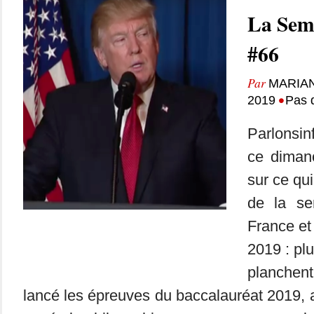
La Sem
#66
Par
MARIA
•
2019
Pas 
Parlonsin
ce dimanc
sur ce qui
de la se
France et
2019 : pl
planchent
lancé les épreuves du baccalauréat 2019