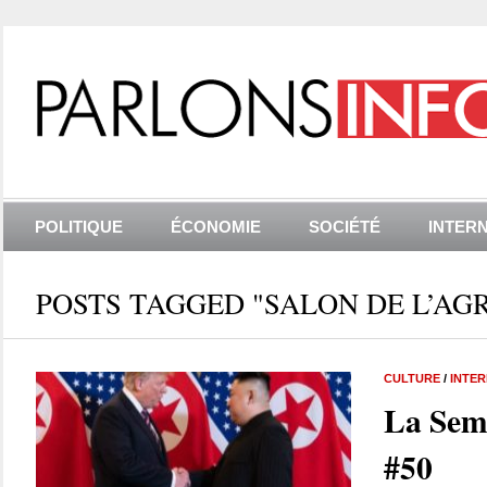
POLITIQUE
ÉCONOMIE
SOCIÉTÉ
INTER
POSTS TAGGED "SALON DE L’AG
CULTURE
/
INTE
La Sem
#50