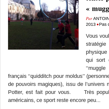
« muggl
Par
ANTOIN
•
2013
Pas 
Vous voul
straté
physiqu
qui sort 
‘‘muggle
français ‘‘quidditch pour moldus’’ (person
de pouvoirs magiques), issu de l’univers 
Potter, est fait pour vous. Très popul
américains, ce sport reste encore peu...