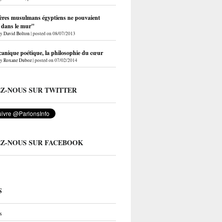
ères musulmans égyptiens ne pouvaient
r dans le mur"
by
David Bolton
|
posted on 08/07/2013
anique poétique, la philosophie du cœur
by
Roxane Duboz
|
posted on 07/02/2014
EZ-NOUS SUR TWITTER
EZ-NOUS SUR FACEBOOK
S
s