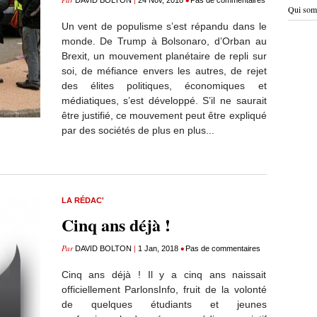
DAVID BOLTON
24 Nov, 2018
Pas de commentaires
Qui som
Un vent de populisme s’est répandu dans le
monde. De Trump à Bolsonaro, d’Orban au
Brexit, un mouvement planétaire de repli sur
soi, de méfiance envers les autres, de rejet
des élites politiques, économiques et
médiatiques, s’est développé. S’il ne saurait
être justifié, ce mouvement peut être expliqué
par des sociétés de plus en plus...
LA RÉDAC'
Cinq ans déjà !
Par
|
•
DAVID BOLTON
1 Jan, 2018
Pas de commentaires
Cinq ans déjà ! Il y a cinq ans naissait
officiellement ParlonsInfo, fruit de la volonté
de quelques étudiants et jeunes