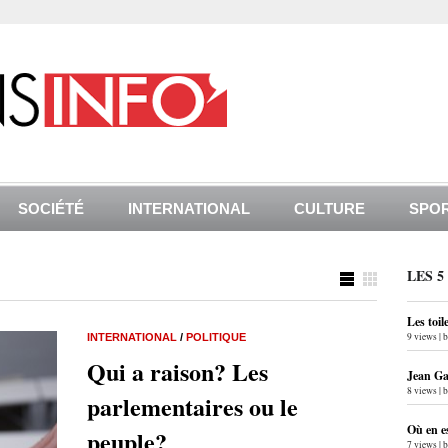
SOCIÉTÉ
INTERNATIONAL
CULTURE
SPO
LES 5
Les toil
9 views
|
INTERNATIONAL
/
POLITIQUE
Qui a raison? Les
Jean Gab
8 views
|
parlementaires ou le
Où en e
peuple?
7 views
|