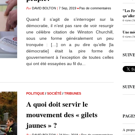
Par
|
•
DAVID BOLTON
7 Sep, 2019
Pas de commentaires
"Les Fr
qu’alle
Quand il s’agit de s’interroger sur la
6 views
|
démocratie, il n’est pas rare de voir resurgir
une célèbre citation de Winston Churchill,
Une méc
6 views
|
sous une forme généralement un peu
tronquée : […] on a pu dire qu’elle [la
démocratie] était la pire forme de
SUIV
gouvernement à l’exception de toutes celles
qui ont été essayées au fil du...
SUIV
POLITIQUE
/
SOCIÉTÉ
/
TRIBUNES
A quoi doit servir le
mouvement des « gilets
PAGE
jaunes » ?
A propo
Par
|
•