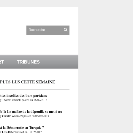
RT
TRIBUNES
 PLUS LUS CETTE SEMAINE
ettes insolites des bars parisiens
by
Thomas Chenel
|
posted on 18/07/2013
'1: Le maître de la dépouille se met à nu
by
Camille Wormser
|
posted on 06/03/2013
st la Démocratie en Turquie ?
by
Lola Raber
|
posted on 18/12/2017