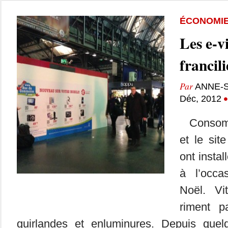
ÉCONOMI
Les e-v
francil
Par
ANNE-S
Déc, 2012
Consomm
et le si
ont insta
à l’occa
Noël. Vi
riment p
guirlandes et enluminures. Depuis quel