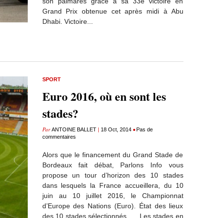
son palmarès grâce à sa 33e victoire en
Grand Prix obtenue cet après midi à Abu
Dhabi. Victoire...
SPORT
Euro 2016, où en sont les
stades?
Par
|
•
ANTOINE BALLET
18 Oct, 2014
Pas de
commentaires
Alors que le financement du Grand Stade de
Bordeaux fait débat, Parlons Info vous
propose un tour d’horizon des 10 stades
dans lesquels la France accueillera, du 10
juin au 10 juillet 2016, le Championnat
d’Europe des Nations (Euro). État des lieux
des 10 stades sélectionnés. Les stades en