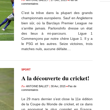
ANTOINE BALLET
27 Déc, 2015
Pas de
commentaires
C’est la trêve dans la plupart des grands
championnats européens. Sauf en Angleterre
bien sûr, où la Barclays Premier League ne
s’arrête jamais. ParlonsInfo dresse un état
des lieux à mi-parcours. Ligue 1
Commençons par notre chère Ligue 1. Il y a
le PSG et les autres. Seize victoires, trois
matches nuls, aucune défaite....
SPORT
A la découverte du cricket!
Par
|
•
ANTOINE BALLET
30 Avr, 2015
Pas de
commentaires
Le 29 mars dernier s’est close la 11e édition
de la Coupe du Monde de cricket, et ce dans
un anonymat le plus complet en France.