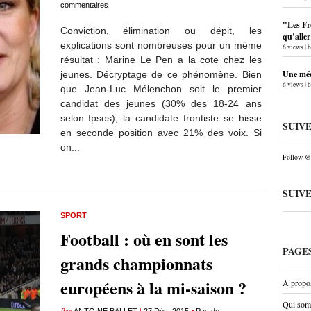
commentaires
"Les Fr
Conviction, élimination ou dépit, les
qu’alle
explications sont nombreuses pour un même
6 views
|
résultat : Marine Le Pen a la cote chez les
Une méc
jeunes. Décryptage de ce phénomène. Bien
6 views
|
que Jean-Luc Mélenchon soit le premier
candidat des jeunes (30% des 18-24 ans
selon Ipsos), la candidate frontiste se hisse
SUIV
en seconde position avec 21% des voix. Si
on...
Follow @P
SUIV
SPORT
Football : où en sont les
PAGE
grands championnats
européens à la mi-saison ?
A propo
Qui som
Par
|
•