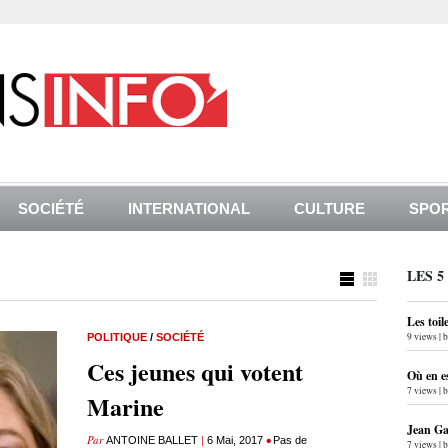
SOCIÉTÉ
INTERNATIONAL
CULTURE
SPO
LES 5
Les toil
9 views
|
POLITIQUE
/
SOCIÉTÉ
Ces jeunes qui votent
Où en e
7 views
|
Marine
Jean Gab
Par
|
•
ANTOINE BALLET
6 Mai, 2017
Pas de
7 views
|