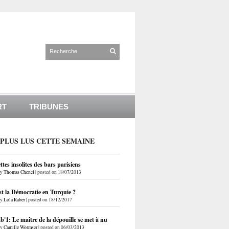
RT
TRIBUNES
 PLUS LUS CETTE SEMAINE
ettes insolites des bars parisiens
by
Thomas Chenel
|
posted on 18/07/2013
st la Démocratie en Turquie ?
by
Lola Raber
|
posted on 18/12/2017
'1: Le maître de la dépouille se met à nu
by
Camille Wormser
|
posted on 06/03/2013