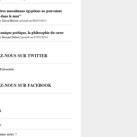
ères musulmans égyptiens ne pouvaient
r dans le mur"
by
David Bolton
|
posted on 08/07/2013
anique poétique, la philosophie du cœur
by
Roxane Duboz
|
posted on 07/02/2014
EZ-NOUS SUR TWITTER
arlonsInfo
EZ-NOUS SUR FACEBOOK
S
s
mes-nous ?