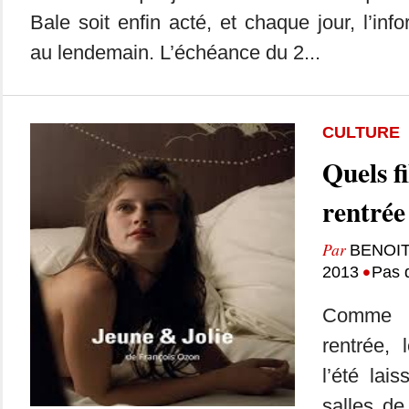
Bale soit enfin acté, et chaque jour, l’inf
au lendemain. L’échéance du 2...
CULTURE
Quels fi
rentrée
Par
BENOIT
•
2013
Pas 
Comme d
rentrée, 
l’été lai
salles de