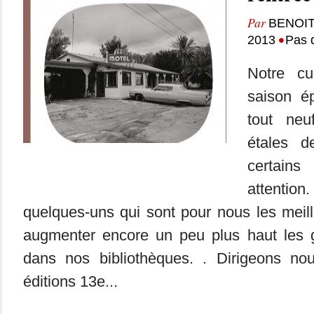
Par
BENOIT
•
2013
Pas 
Notre cu
saison é
tout neu
étales d
certain
attentio
quelques-uns qui sont pour nous les meil
augmenter encore un peu plus haut les gr
dans nos bibliothèques. . Dirigeons no
éditions 13e...