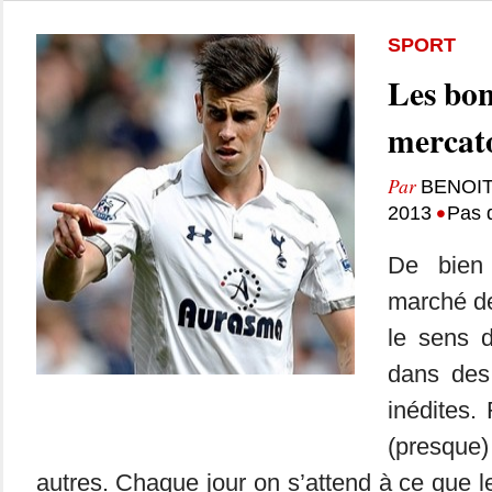
SPORT
Les bon
mercat
Par
BENOIT
•
2013
Pas 
De bien
marché de
le sens d
dans des 
inédites.
(presqu
autres. Chaque jour on s’attend à ce que l