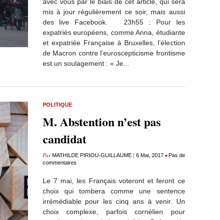
avec vous par le biais de cet article, qui sera
mis à jour régulièrement ce soir, mais aussi
des live Facebook. 23h55 : Pour les
expatriés européens, comme Anna, étudiante
et expatriée Française à Bruxelles, l’élection
de Macron contre l’euroscepticisme frontisme
est un soulagement : « Je...
POLITIQUE
M. Abstention n’est pas
candidat
Par
|
•
MATHILDE PIRIOU-GUILLAUME
6 Mai, 2017
Pas de
commentaires
Le 7 mai, les Français voteront et feront ce
choix qui tombera comme une sentence
irrémédiable pour les cinq ans à venir. Un
choix complexe, parfois cornélien pour