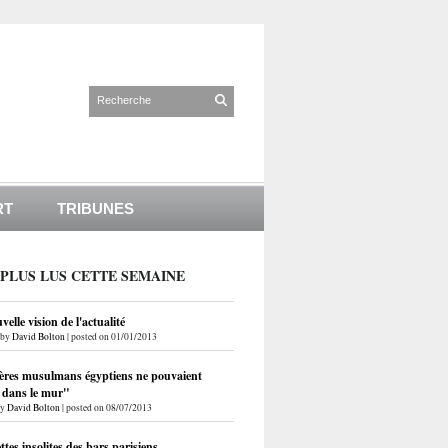
RT
TRIBUNES
 PLUS LUS CETTE SEMAINE
elle vision de l'actualité
by
David Bolton
|
posted on 01/01/2013
ères musulmans égyptiens ne pouvaient
r dans le mur"
by
David Bolton
|
posted on 08/07/2013
ettes insolites des bars parisiens