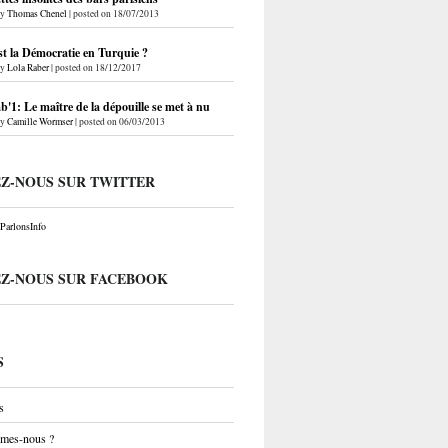
by
Thomas Chenel
|
posted on 18/07/2013
st la Démocratie en Turquie ?
by
Lola Raber
|
posted on 18/12/2017
'1: Le maître de la dépouille se met à nu
by
Camille Wormser
|
posted on 06/03/2013
EZ-NOUS SUR TWITTER
arlonsInfo
EZ-NOUS SUR FACEBOOK
S
s
mes-nous ?