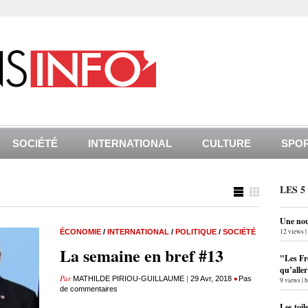
SOCIÉTÉ
INTERNATIONAL
CULTURE
SPO
LES 5
Une nouv
12 views
|
ÉCONOMIE
/
INTERNATIONAL
/
POLITIQUE
/
SOCIÉTÉ
La semaine en bref #13
"Les Fr
qu’alle
Par
|
•
MATHILDE PIRIOU-GUILLAUME
29 Avr, 2018
Pas
9 views
|
de commentaires
Les toil