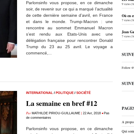
Parlonsinfo vous propose, en ce dimanche
9 views
|
soir, de revenir sur ce qui a marqué l’actualité
de cette dernière semaine d’avril, en France
Où en e
7 views
|
et dans le monde. Trump-Macron : une
rencontre au sommet Emmanuel Macron
Jean Gab
s’est rendu aux Etats-Unis avec une
7 views
|
délégation française pour rencontrer Donald
Trump du 23 au 25 avril. Le voyage a
commencé,...
SUIV
Follow @P
SUIV
INTERNATIONAL
/
POLITIQUE
/
SOCIÉTÉ
La semaine en bref #12
PAGE
Par
|
•
MATHILDE PIRIOU-GUILLAUME
22 Avr, 2018
Pas
de commentaires
A propo
Parlonsinfo vous propose, en ce dimanche
Qui som