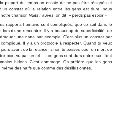
la plupart du temps on essaie de ne pas être résignés et
d’un constat où la relation entre les gens est dure, nous
s notre chanson
Nuits Fauves
, on dit » perds pas espoir « .
Les rapports humains sont compliqués, que ce soit dans le
on lors d’une rencontre. Il y a beaucoup de superficialité, de
draguer une nana par exemple. C’est plus un constat par
u compliqué. Il y a un protocole à respecter. Quand tu veux
ois jours avant de la relancer sinon tu passes pour un mort de
 être bien vu par un tel… Les gens sont durs entre eux. Tout
humains bidons. C’est dommage. On préfère que les gens
u même des naïfs que comme des désillusionnés.