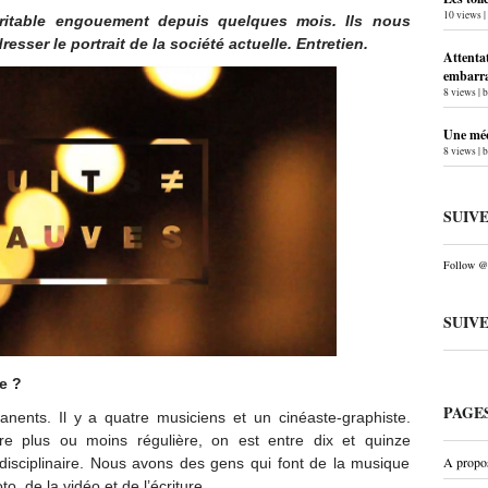
10 views
|
ritable engouement depuis quelques mois. Ils nous
esser le portrait de la société actuelle. Entretien.
Attentat
embarra
8 views
|
Une méc
8 views
|
SUIV
Follow @P
SUIV
e ?
PAGE
nts. Il y a quatre musiciens et un cinéaste-graphiste.
re plus ou moins régulière, on est entre dix et quinze
A propo
idisciplinaire. Nous avons des gens qui font de la musique
o, de la vidéo et de l’écriture.