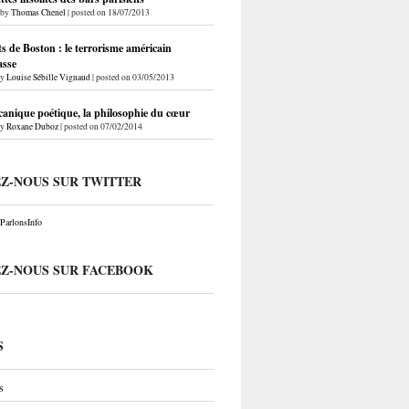
by
Thomas Chenel
|
posted on 18/07/2013
s de Boston : le terrorisme américain
sse
by
Louise Sébille Vignaud
|
posted on 03/05/2013
anique poétique, la philosophie du cœur
by
Roxane Duboz
|
posted on 07/02/2014
EZ-NOUS SUR TWITTER
arlonsInfo
EZ-NOUS SUR FACEBOOK
S
s