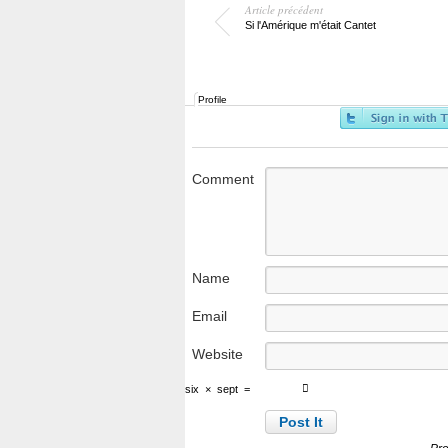
Article précédent
Si l'Amérique m'était Cantet
Profile
Comment
Name
Email
Website
six
×
sept
=