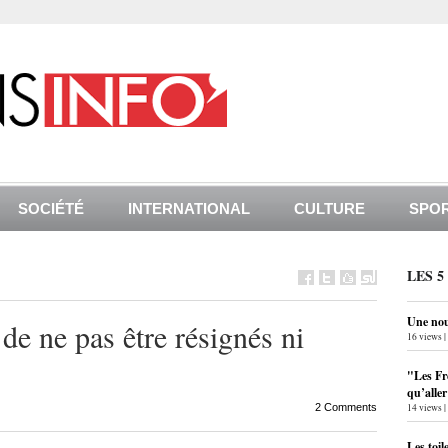
SOCIÉTÉ
INTERNATIONAL
CULTURE
SPO
LES 5
Une nouv
de ne pas être résignés ni
16 views
|
"Les Fr
qu’alle
2 Comments
14 views
|
Les toil