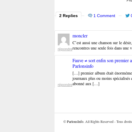
Pro
2 Replies
1 Comment
moncler
C’est aussi une chanson sur le désir,
rencontres une seule fois dans une v
répondre
Fauve ≠ sort enfin son premier a
Parlonsinfo
[…] premier album était énormément
journaux plus ou moins spécialisés q
abonné aux […]
répondre
©
ParlonsInfo
. All Rights Reserved - Tous droits