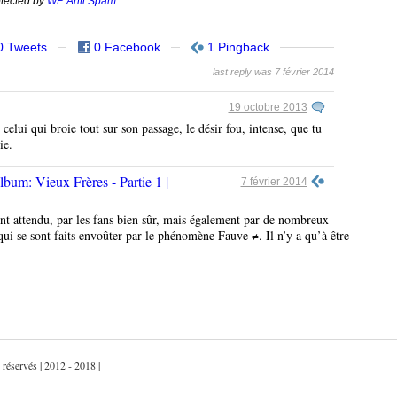
tected by
WP Anti Spam
0 Tweets
0 Facebook
1 Pingback
last reply was 7 février 2014
19 octobre 2013
 celui qui broie tout sur son passage, le désir fou, intense, que tu
ie.
lbum: Vieux Frères - Partie 1 |
7 février 2014
 attendu, par les fans bien sûr, mais également par de nombreux
ui se sont faits envoûter par le phénomène Fauve ≠. Il n’y a qu’à être
 réservés | 2012 - 2018 |