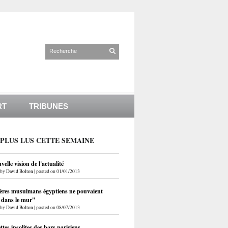
RT
TRIBUNES
 PLUS LUS CETTE SEMAINE
elle vision de l'actualité
by
David Bolton
|
posted on 01/01/2013
ères musulmans égyptiens ne pouvaient
r dans le mur"
by
David Bolton
|
posted on 08/07/2013
ettes insolites des bars parisiens