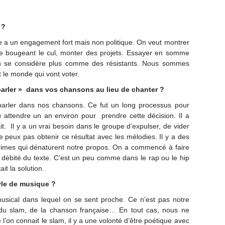
 ?
 a un engagement fort mais non politique. On veut montrer
se bougeant le cul, monter des projets. Essayer en somme
 On se considère plus comme des résistants. Nous sommes
le monde qui vont voter.
 parler » dans vos chansons au lieu de chanter ?
parler dans nos chansons. Ce fut un long processus pour
û attendre un an environ pour prendre cette décision. Il a
ait. Il y a un vrai besoin dans le groupe d’expulser, de vider
 peux pas obtenir ce résultat avec les mélodies. Il y a des
 rimes qui dénaturent notre propos. On a commencé à faire
a débité du texte. C’est un peu comme dans le rap ou le hip
it la solution.
yle de musique ?
usical dans lequel on se sent proche. Ce n’est pas notre
 du slam, de la chanson française… En tout cas, nous ne
l’on connait le slam, il y a une volonté d’être poétique avec